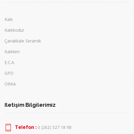
Kale
Kalebodur
Çanakkale Seramik
Kalekim
E.C.A.
GPD
ORKA
İletişim Bilgilerimiz
Telefon :
0 (262) 527 18 98