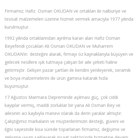
Firmamız; Hafız Osman OKUDAN ve ortakları ile nalburiye ve
tesisat malzemeleri üzerine hizmet vermek amacıyla 1977 yılında
kurulmuştur.
1992 yılında ortaklarından ayrılma kararı alan Hafız Osman
Beyefendi çocukları Ali Osman OKUDAN ve Muharrem
OKUDAN’ın desteğini alarak, firmayı öz kaynaklarıyla büyüyen ve
gelecek nesillere ışık tutmaya çalışan bir aile şirketi haline
getirmiştir. Gelişen pazar şartları ile kendini yenileyerek, seramik
ve boya malzemelerini de ürün gamına katarak hızla
büyümüştür.
17 Ağustos Marmara Depreminde aşılması güç, çok ciddi
kayıplar vermiş, maddi zorluklar bir yana Ali Osman Bey ve
ailesinin acı kaybıyla manevi olarak da derin yaralar almıştır.
Çalıştığımız markaların ve müşterilerimizin desteği, güveni ve
ilgisi sayesinde kısa sürede toparlanan firmamız, değişime ve
gelişime uyum sağlayarak inşaat sektöründe hizmetine devam